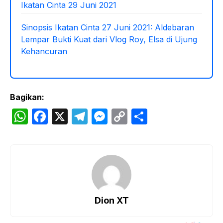
Ikatan Cinta 29 Juni 2021
Sinopsis Ikatan Cinta 27 Juni 2021: Aldebaran
Lempar Bukti Kuat dari Vlog Roy, Elsa di Ujung
Kehancuran
Bagikan:
W
F
X
T
M
C
S
h
a
el
e
o
h
at
c
e
s
p
ar
s
e
gr
s
y
e
A
b
a
e
Li
p
o
m
n
n
Dion XT
p
o
g
k