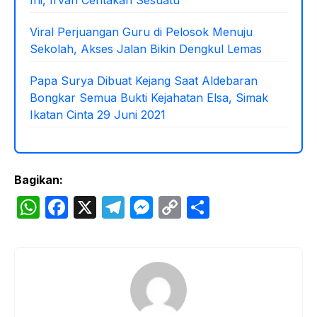
Viral Perjuangan Guru di Pelosok Menuju
Sekolah, Akses Jalan Bikin Dengkul Lemas
Papa Surya Dibuat Kejang Saat Aldebaran
Bongkar Semua Bukti Kejahatan Elsa, Simak
Ikatan Cinta 29 Juni 2021
Bagikan:
W
F
X
T
M
C
S
h
a
el
e
o
h
at
c
e
s
p
ar
s
e
gr
s
y
e
A
b
a
e
Li