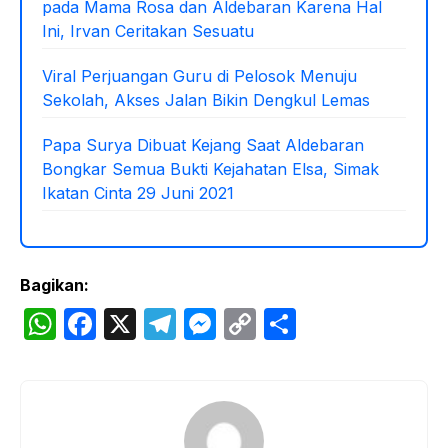
pada Mama Rosa dan Aldebaran Karena Hal
Ini, Irvan Ceritakan Sesuatu
Viral Perjuangan Guru di Pelosok Menuju
Sekolah, Akses Jalan Bikin Dengkul Lemas
Papa Surya Dibuat Kejang Saat Aldebaran
Bongkar Semua Bukti Kejahatan Elsa, Simak
Ikatan Cinta 29 Juni 2021
Bagikan:
W
F
X
T
M
C
S
h
a
el
e
o
h
at
c
e
s
p
ar
s
e
gr
s
y
e