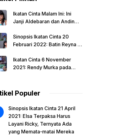
Ikatan Cinta Malam Ini: Ini
Janji Aldebaran dan Andin
Jika Reyna Ditemukan
Sinopsis Ikatan Cinta 20
Februari 2022: Batin Reyna &
Andin Terhubung Erat, Al
Ikatan Cinta 6 November
Segera Ambil Tindakan Baru.
2021: Rendy Murka pada
Mama Rosa dan Aldebaran
Karena Hal Ini, Irvan
Ceritakan Sesuatu
tikel Populer
Sinopsis Ikatan Cinta 21 April
2021: Elsa Terpaksa Harus
Layani Ricky, Ternyata Ada
yang Memata-matai Mereka