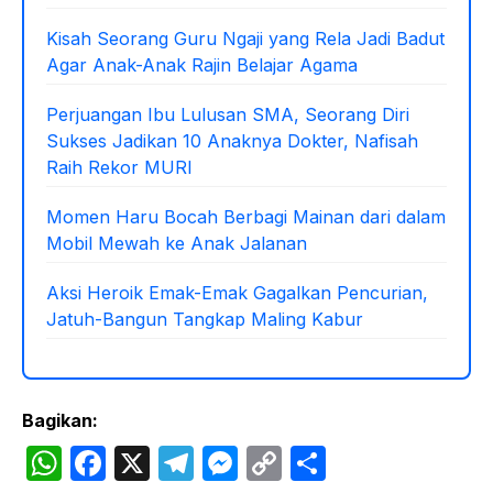
Kisah Seorang Guru Ngaji yang Rela Jadi Badut
Agar Anak-Anak Rajin Belajar Agama
Perjuangan Ibu Lulusan SMA, Seorang Diri
Sukses Jadikan 10 Anaknya Dokter, Nafisah
Raih Rekor MURI
Momen Haru Bocah Berbagi Mainan dari dalam
Mobil Mewah ke Anak Jalanan
Aksi Heroik Emak-Emak Gagalkan Pencurian,
Jatuh-Bangun Tangkap Maling Kabur
Bagikan:
W
F
X
T
M
C
S