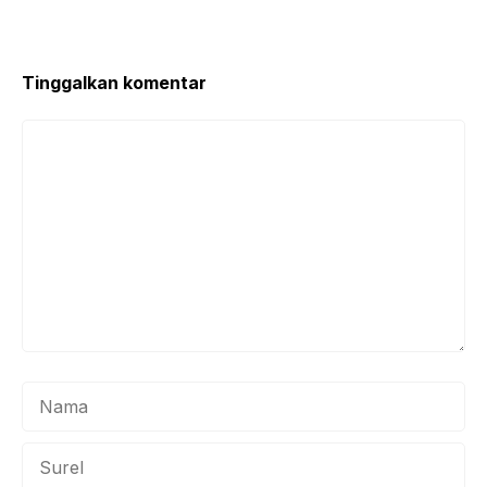
k
er
Tinggalkan komentar
Komentar
Nama
Surel