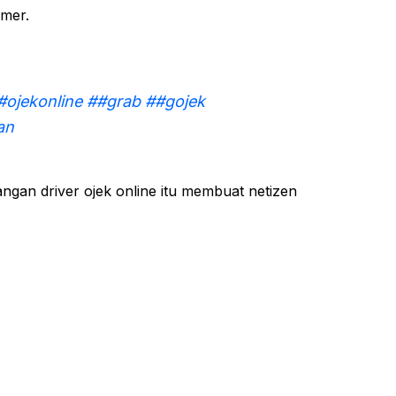
mer.
#ojekonline
##grab
##gojek
an
angan driver ojek online itu membuat netizen