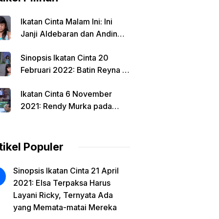
Ikatan Cinta Malam Ini: Ini
Janji Aldebaran dan Andin
Jika Reyna Ditemukan
Sinopsis Ikatan Cinta 20
Februari 2022: Batin Reyna &
Andin Terhubung Erat, Al
Ikatan Cinta 6 November
Segera Ambil Tindakan Baru.
2021: Rendy Murka pada
Mama Rosa dan Aldebaran
Karena Hal Ini, Irvan
Ceritakan Sesuatu
tikel Populer
Sinopsis Ikatan Cinta 21 April
2021: Elsa Terpaksa Harus
Layani Ricky, Ternyata Ada
yang Memata-matai Mereka